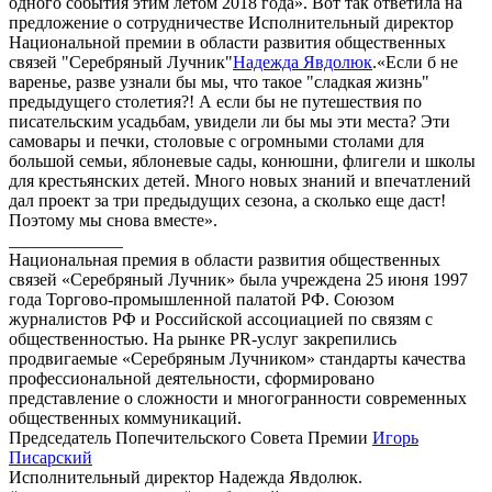
одного события этим летом 2018 года». Вот так ответила на
предложение о сотрудничестве Исполнительный директор
Национальной премии в области развития общественных
связей "Серебряный Лучник"
Надежда Явдолюк
.«Если б не
варенье, разве узнали бы мы, что такое "сладкая жизнь"
предыдущего столетия?! А если бы не путешествия по
писательским усадьбам, увидели ли бы мы эти места? Эти
самовары и печки, столовые с огромными столами для
большой семьи, яблоневые сады, конюшни, флигели и школы
для крестьянских детей. Много новых знаний и впечатлений
дал проект за три предыдущих сезона, а сколько еще даст!
Поэтому мы снова вместе».
_____________
Национальная премия в области развития общественных
связей «Серебряный Лучник» была учреждена 25 июня 1997
года Торгово-промышленной палатой РФ. Союзом
журналистов РФ и Российской ассоциацией по связям с
общественностью. На рынке PR-услуг закрепились
продвигаемые «Серебряным Лучником» стандарты качества
профессиональной деятельности, сформировано
представление о сложности и многогранности современных
общественных коммуникаций.
Председатель Попечительского Совета Премии
Игорь
Писарский
Исполнительный директор Надежда Явдолюк.