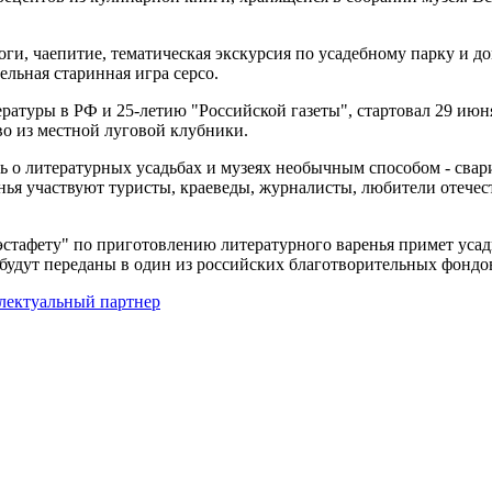
ги, чаепитие, тематическая экскурсия по усадебному парку и д
ельная старинная игра серсо.
ратуры в РФ и 25-летию "Российской газеты", стартовал 29 июн
во из местной луговой клубники.
ать о литературных усадьбах и музеях необычным способом - свар
нья участвуют туристы, краеведы, журналисты, любители отечес
эстафету" по приготовлению литературного варенья примет усад
 будут переданы в один из российских благотворительных фондо
лектуальный партнер