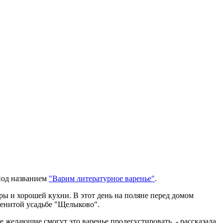
под названием
"Варим литературное варенье"
.
ры и хорошей кухни. В этот день на поляне перед домом
менитой усадьбе "Щелыково".
е желающие смогут это варенье продегустировать, - рассказала