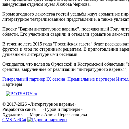
заведующая отделом музея Любовь Чернова.
Кроме ягодного лакомства гостей усадьбы ждут ароматные пиро
литературное театрализованное представление, а также увлекат
Проект "Варим литературное варенье", посвященный Году лите
области. Его участники сварили и отведали ароматное лакомст
В течение лета 2015 года "Российская газета" будет рассказыв
фруктов и ягод по старинным рецептам. В приготовлении варе
душевными литературными беседами.
Ожидается, что вслед за Орловской и Костромской областями "
средства, вырученные от реализации "литературного варенья",
Генеральный партнер IX сезона
Премиальные партнеры
Интел
Партнеры
© 2017-2026 «Литературное варенье»
Разработка сайта — «Гуров и партнеры»
Художник — Мария-Алиса Переяславцева
CMS NetCat