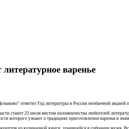
 литературное варенье
Щелыково" отметит Год литературы в России необычной акцией 
ласти станет 25 июля местом паломничества любителей литерату
ости которого узнают о традициях приготовления варенья в зна
рецептов из кулинарной книги, хранящейся в собрании музея. Вс