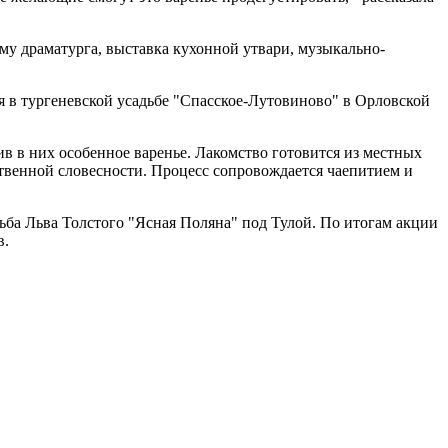
ому драматурга, выставка кухонной утвари, музыкально-
я в тургеневской усадьбе "Спасское-Лутовиново" в Орловской
ив в них особенное варенье. Лакомство готовится из местных
твенной словесности. Процесс сопровождается чаепитием и
ьба Льва Толстого "Ясная Поляна" под Тулой. По итогам акции
в.